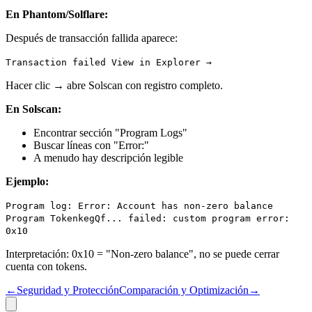
En Phantom/Solflare:
Después de transacción fallida aparece:
Transaction failed View in Explorer →
Hacer clic → abre Solscan con registro completo.
En Solscan:
Encontrar sección "Program Logs"
Buscar líneas con "Error:"
A menudo hay descripción legible
Ejemplo:
Program log: Error: Account has non-zero balance
Program TokenkegQf... failed: custom program error:
0x10
Interpretación: 0x10 = "Non-zero balance", no se puede cerrar
cuenta con tokens.
←
Seguridad y Protección
Comparación y Optimización
→