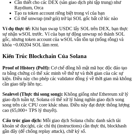
Cần thiết cho các DEX (sàn giao dịch phi tập trung) như
Raydium, Orca
Tạo ra token account riêng biệt trong ví của bạn
Có thể unwrap (mở gói) trở lại SOL gốc bất cứ lúc nào
Ví dụ thực tế:
Khi bạn swap USDC lấy SOL trên DEX, bạn thực
sự nhận wSOL trước. Ví của bạn tự động unwrap nó thành SOL
gốc, nhưng token account của wSOL vẫn tồn tại (trống rỗng) và
khóa ~0.00204 SOL làm rent.
Kiến Trúc Blockchain Của Solana
Proof of History (PoH):
Cơ chế đồng hồ mật mã học độc đáo tạo
ra bằng chứng có thể xác minh về thứ tự và thời gian của các sự
kiện. Điều này cho phép các validator đồng ý về thời gian mà không
cần giao tiếp liên tục.
Sealevel (Thực thi song song):
Không giống như Ethereum xử lý
giao dịch tuần tự, Solana có thể xử lý hàng nghìn giao dịch song
song trên các CPU core khác nhau. Điều này đạt được thông lượng
cao (65,000+ TPS lý thuyết).
Cấu trúc giao dịch:
Mỗi giao dịch Solana chứa: danh sách tài
khoản sẽ đọc/ghi, các chỉ thị (instructions) cần thực thi, blockhash
gần đây (để chống replay attack), chữ ký số.