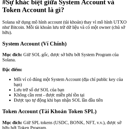
#
Sự khác biệt giữa System Account và
Token Account là gì?
Solana sử dụng mô hình account (tài khoản) thay vì mô hình UTXO
như Bitcoin. Mỗi tài khoản lưu trữ dữ liệu và có một owner (chủ sở
hữu).
System Account (Ví Chính)
Mục đích:
Giữ SOL gốc, được sở hữu bởi System Program của
Solana.
Đặc điểm:
Mỗi ví có đúng một System Account (địa chỉ public key của
bạn)
Lưu trữ số dư SOL của bạn
Không cần rent - được miễn phí tồn tại
Được tạo tự động khi bạn nhận SOL lần đầu tiên
Token Account (Tài Khoản Token SPL)
Mục đích:
Giữ SPL tokens (USDC, BONK, NFT, v.v.), được sở
hữu bởi Token Program.