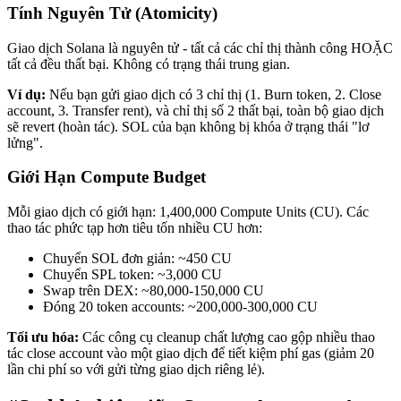
Tính Nguyên Tử (Atomicity)
Giao dịch Solana là nguyên tử - tất cả các chỉ thị thành công HOẶC
tất cả đều thất bại. Không có trạng thái trung gian.
Ví dụ:
Nếu bạn gửi giao dịch có 3 chỉ thị (1. Burn token, 2. Close
account, 3. Transfer rent), và chỉ thị số 2 thất bại, toàn bộ giao dịch
sẽ revert (hoàn tác). SOL của bạn không bị khóa ở trạng thái "lơ
lửng".
Giới Hạn Compute Budget
Mỗi giao dịch có giới hạn: 1,400,000 Compute Units (CU). Các
thao tác phức tạp hơn tiêu tốn nhiều CU hơn:
Chuyển SOL đơn giản: ~450 CU
Chuyển SPL token: ~3,000 CU
Swap trên DEX: ~80,000-150,000 CU
Đóng 20 token accounts: ~200,000-300,000 CU
Tối ưu hóa:
Các công cụ cleanup chất lượng cao gộp nhiều thao
tác close account vào một giao dịch để tiết kiệm phí gas (giảm 20
lần chi phí so với gửi từng giao dịch riêng lẻ).