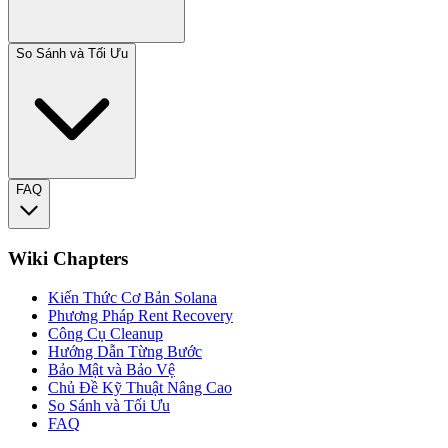
So Sánh và Tối Ưu
FAQ
Wiki Chapters
Kiến Thức Cơ Bản Solana
Phương Pháp Rent Recovery
Công Cụ Cleanup
Hướng Dẫn Từng Bước
Bảo Mật và Bảo Vệ
Chủ Đề Kỹ Thuật Nâng Cao
So Sánh và Tối Ưu
FAQ