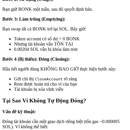
Bạn giữ BONK một tuần, sau đó quyết định bán.
Bước 3: Làm trống (Emptying):
Bạn swap tất cả BONK trở lại SOL. Bây giờ:
Token account có số dư = 0 BONK
Nhưng tài khoản vẫn TỒN TẠI
0.00204 SOL vẫn bị khóa làm rent
Bước 4 (Bị thiếu): Đóng (Closing):
Hầu hết người dùng KHÔNG BAO GIỜ thực hiện bước này:
Gửi chỉ thị
rõ ràng
CloseAccount
Rent được hoàn trả cho ví của bạn
Tài khoản bị xóa vĩnh viễn
Tại Sao Ví Không Tự Động Đóng?
Vấn đề kỹ thuật:
Đóng tài khoản cần một giao dịch riêng biệt (tốn gas ~0.000005
SOL). Ví không thể biết: