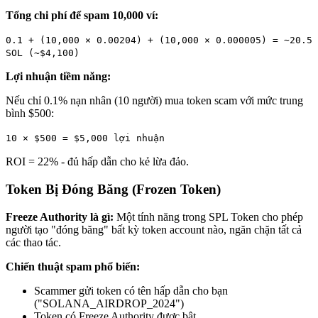
Tổng chi phí để spam 10,000 ví:
0.1 + (10,000 × 0.00204) + (10,000 × 0.000005) = ~20.5
SOL (~$4,100)
Lợi nhuận tiềm năng:
Nếu chỉ 0.1% nạn nhân (10 người) mua token scam với mức trung
bình $500:
10 × $500 = $5,000 lợi nhuận
ROI = 22% - đủ hấp dẫn cho kẻ lừa đảo.
Token Bị Đóng Băng (Frozen Token)
Freeze Authority là gì:
Một tính năng trong SPL Token cho phép
người tạo "đóng băng" bất kỳ token account nào, ngăn chặn tất cả
các thao tác.
Chiến thuật spam phổ biến:
Scammer gửi token có tên hấp dẫn cho bạn
("SOLANA_AIRDROP_2024")
Token có Freeze Authority được bật