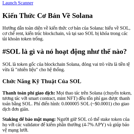
Launch Scanner
Kiến Thức Cơ Bản Về Solana
Hướng dẫn toàn diện về kiến thức cơ bản của Solana: hiểu về SOL,
cơ chế rent, kiến trúc blockchain, và tại sao SOL bị khóa trong các
tài khoản token trống.
#
SOL là gì và nó hoạt động như thế nào?
SOL là token gốc của blockchain Solana, đóng vai trò vừa là tiền tệ
vừa là "nhiên liệu" cho hệ thống.
Chức Năng Kỹ Thuật Của SOL
Thanh toán phí giao dịch:
Mọi thao tác trên Solana (chuyển token,
tương tác với smart contract, mint NFT) đều tốn phí gas được thanh
toán bằng SOL. Phí điển hình: 0.000005 SOL (~$0.0001) cho giao
dịch đơn giản.
Staking để bảo mật mạng:
Người giữ SOL có thể stake token của
họ với các validator để kiếm phần thưởng (4-7% APY) và giúp bảo
vệ mạng lưới.