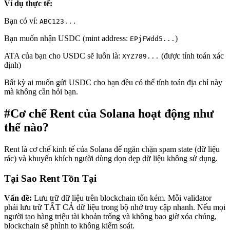
Ví dụ thực tế:
Bạn có ví:
ABC123...
Bạn muốn nhận USDC (mint address:
)
EPjFWdd5...
ATA của bạn cho USDC sẽ luôn là:
(được tính toán xác
XYZ789...
định)
Bất kỳ ai muốn gửi USDC cho bạn đều có thể tính toán địa chỉ này
mà không cần hỏi bạn.
#
Cơ chế Rent của Solana hoạt động như
thế nào?
Rent là cơ chế kinh tế của Solana để ngăn chặn spam state (dữ liệu
rác) và khuyến khích người dùng dọn dẹp dữ liệu không sử dụng.
Tại Sao Rent Tồn Tại
Vấn đề:
Lưu trữ dữ liệu trên blockchain tốn kém. Mỗi validator
phải lưu trữ TẤT CẢ dữ liệu trong bộ nhớ truy cập nhanh. Nếu mọi
người tạo hàng triệu tài khoản trống và không bao giờ xóa chúng,
blockchain sẽ phình to không kiểm soát.