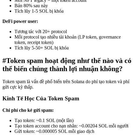
Mỗi NFT legacy = một token account
Bán 80% sau này
Tích lũy 1-5 SOL bị khóa
DeFi power user:
Tương tác với 20+ protocol
Mỗi protocol tạo nhiều tài khoản (LP token, governance
token, receipt token)
Tích lũy 5-50+ SOL bị khóa
#
Token spam hoạt động như thế nào và có
thể biến chúng thành lợi nhuận không?
Token spam là vấn đề phổ biến trên Solana do phí tạo token và phí
gửi cực kỳ thấp.
Kinh Tế Học Của Token Spam
Chi phí cho kẻ gửi spam:
Tạo token: ~0.1 SOL (một lần)
Tạo token account cho nạn nhân: ~0.00204 SOL mỗi người
Gửi token: ~0.000005 SOL mỗi giao dịch