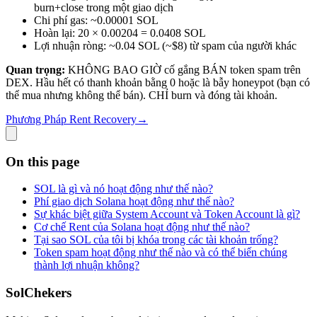
burn+close trong một giao dịch
Chi phí gas: ~0.00001 SOL
Hoàn lại: 20 × 0.00204 = 0.0408 SOL
Lợi nhuận ròng: ~0.04 SOL (~$8) từ spam của người khác
Quan trọng:
KHÔNG BAO GIỜ cố gắng BÁN token spam trên
DEX. Hầu hết có thanh khoản bằng 0 hoặc là bẫy honeypot (bạn có
thể mua nhưng không thể bán). CHỈ burn và đóng tài khoản.
Phương Pháp Rent Recovery
→
On this page
SOL là gì và nó hoạt động như thế nào?
Phí giao dịch Solana hoạt động như thế nào?
Sự khác biệt giữa System Account và Token Account là gì?
Cơ chế Rent của Solana hoạt động như thế nào?
Tại sao SOL của tôi bị khóa trong các tài khoản trống?
Token spam hoạt động như thế nào và có thể biến chúng
thành lợi nhuận không?
SolChekers