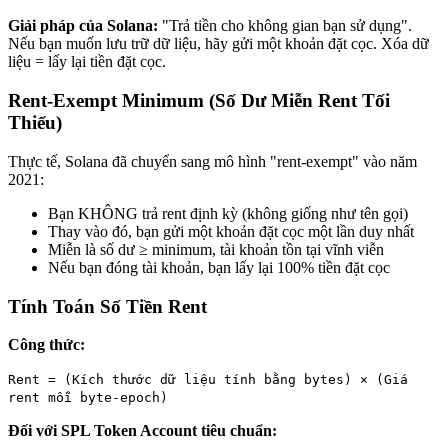
Giải pháp của Solana:
"Trả tiền cho không gian bạn sử dụng".
Nếu bạn muốn lưu trữ dữ liệu, hãy gửi một khoản đặt cọc. Xóa dữ
liệu = lấy lại tiền đặt cọc.
Rent-Exempt Minimum (Số Dư Miễn Rent Tối
Thiểu)
Thực tế, Solana đã chuyển sang mô hình "rent-exempt" vào năm
2021:
Bạn KHÔNG trả rent định kỳ (không giống như tên gọi)
Thay vào đó, bạn gửi một khoản đặt cọc một lần duy nhất
Miễn là số dư ≥ minimum, tài khoản tồn tại vĩnh viễn
Nếu bạn đóng tài khoản, bạn lấy lại 100% tiền đặt cọc
Tính Toán Số Tiền Rent
Công thức:
Rent = (Kích thước dữ liệu tính bằng bytes) × (Giá
rent mỗi byte-epoch)
Đối với SPL Token Account tiêu chuẩn: