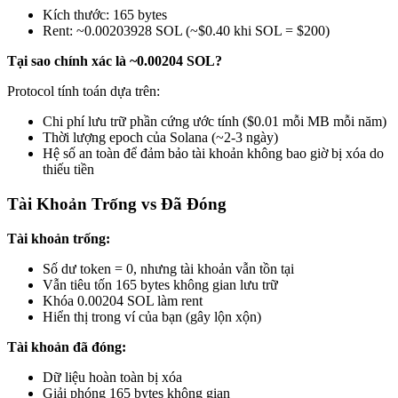
Kích thước: 165 bytes
Rent: ~0.00203928 SOL (~$0.40 khi SOL = $200)
Tại sao chính xác là ~0.00204 SOL?
Protocol tính toán dựa trên:
Chi phí lưu trữ phần cứng ước tính ($0.01 mỗi MB mỗi năm)
Thời lượng epoch của Solana (~2-3 ngày)
Hệ số an toàn để đảm bảo tài khoản không bao giờ bị xóa do
thiếu tiền
Tài Khoản Trống vs Đã Đóng
Tài khoản trống:
Số dư token = 0, nhưng tài khoản vẫn tồn tại
Vẫn tiêu tốn 165 bytes không gian lưu trữ
Khóa 0.00204 SOL làm rent
Hiển thị trong ví của bạn (gây lộn xộn)
Tài khoản đã đóng:
Dữ liệu hoàn toàn bị xóa
Giải phóng 165 bytes không gian